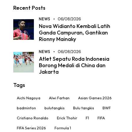
Recent Posts
NEWS
06/08/2026
Nova Widianto Kembali Latih
Ganda Campuran, Gantikan
Rionny Mainaky
NEWS
06/08/2026
Atlet Sepatu Roda Indonesia
Borong Medali di China dan
Jakarta
Tags
Aichi Nagoya
Alwi Farhan
Asian Games 2026
badminton
bulutangkis
Bulu tangkis
BWF
Cristiano Ronaldo
Erick Thohir
F1
FIFA
FIFA Series 2026
Formula 1