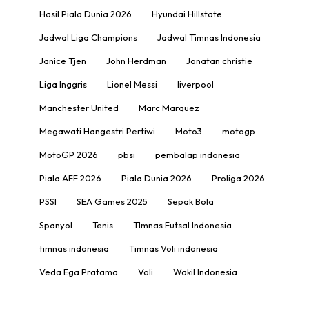
Hasil Piala Dunia 2026
Hyundai Hillstate
Jadwal Liga Champions
Jadwal Timnas Indonesia
Janice Tjen
John Herdman
Jonatan christie
Liga Inggris
Lionel Messi
liverpool
Manchester United
Marc Marquez
Megawati Hangestri Pertiwi
Moto3
motogp
MotoGP 2026
pbsi
pembalap indonesia
Piala AFF 2026
Piala Dunia 2026
Proliga 2026
PSSI
SEA Games 2025
Sepak Bola
Spanyol
Tenis
TImnas Futsal Indonesia
timnas indonesia
Timnas Voli indonesia
Veda Ega Pratama
Voli
Wakil Indonesia