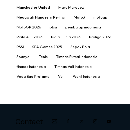
Manchester United
Marc Marquez
Megawati Hangestri Pertiwi
Moto3
motogp
MotoGP 2026
pbsi
pembalap indonesia
Piala AFF 2026
Piala Dunia 2026
Proliga 2026
PSSI
SEA Games 2025
Sepak Bola
Spanyol
Tenis
TImnas Futsal Indonesia
timnas indonesia
Timnas Voli indonesia
Veda Ega Pratama
Voli
Wakil Indonesia
Contact