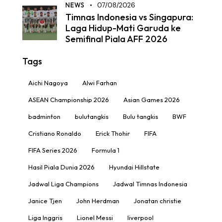
NEWS
07/08/2026
Timnas Indonesia vs Singapura:
Laga Hidup-Mati Garuda ke
Semifinal Piala AFF 2026
Tags
Aichi Nagoya
Alwi Farhan
ASEAN Championship 2026
Asian Games 2026
badminton
bulutangkis
Bulu tangkis
BWF
Cristiano Ronaldo
Erick Thohir
FIFA
FIFA Series 2026
Formula 1
Hasil Piala Dunia 2026
Hyundai Hillstate
Jadwal Liga Champions
Jadwal Timnas Indonesia
Janice Tjen
John Herdman
Jonatan christie
Liga Inggris
Lionel Messi
liverpool