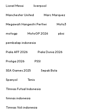
Lionel Messi
liverpool
Manchester United
Marc Marquez
Megawati Hangestri Pertiwi
Moto3
motogp
MotoGP 2026
pbsi
pembalap indonesia
Piala AFF 2026
Piala Dunia 2026
Proliga 2026
PSSI
SEA Games 2025
Sepak Bola
Spanyol
Tenis
TImnas Futsal Indonesia
timnas indonesia
Timnas Voli indonesia