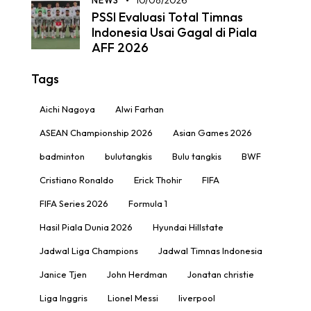
NEWS
10/08/2026
PSSI Evaluasi Total Timnas
Indonesia Usai Gagal di Piala
AFF 2026
Tags
Aichi Nagoya
Alwi Farhan
ASEAN Championship 2026
Asian Games 2026
badminton
bulutangkis
Bulu tangkis
BWF
Cristiano Ronaldo
Erick Thohir
FIFA
FIFA Series 2026
Formula 1
Hasil Piala Dunia 2026
Hyundai Hillstate
Jadwal Liga Champions
Jadwal Timnas Indonesia
Janice Tjen
John Herdman
Jonatan christie
Liga Inggris
Lionel Messi
liverpool