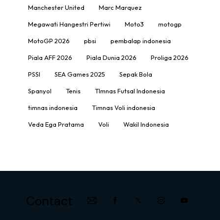
Manchester United
Marc Marquez
Megawati Hangestri Pertiwi
Moto3
motogp
MotoGP 2026
pbsi
pembalap indonesia
Piala AFF 2026
Piala Dunia 2026
Proliga 2026
PSSI
SEA Games 2025
Sepak Bola
Spanyol
Tenis
TImnas Futsal Indonesia
timnas indonesia
Timnas Voli indonesia
Veda Ega Pratama
Voli
Wakil Indonesia
Contact