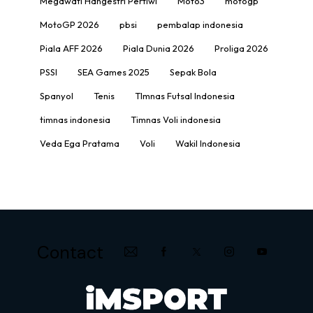
Megawati Hangestri Pertiwi
Moto3
motogp
MotoGP 2026
pbsi
pembalap indonesia
Piala AFF 2026
Piala Dunia 2026
Proliga 2026
PSSI
SEA Games 2025
Sepak Bola
Spanyol
Tenis
TImnas Futsal Indonesia
timnas indonesia
Timnas Voli indonesia
Veda Ega Pratama
Voli
Wakil Indonesia
Contact