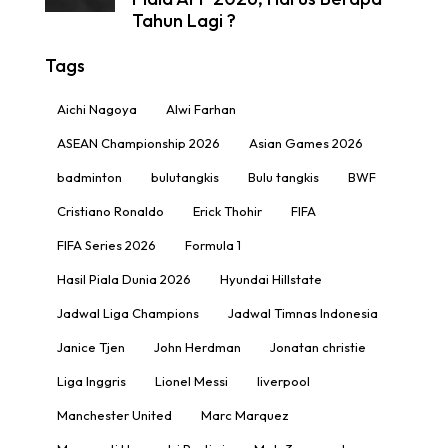
Tahun Lagi ?
Tags
Aichi Nagoya
Alwi Farhan
ASEAN Championship 2026
Asian Games 2026
badminton
bulutangkis
Bulu tangkis
BWF
Cristiano Ronaldo
Erick Thohir
FIFA
FIFA Series 2026
Formula 1
Hasil Piala Dunia 2026
Hyundai Hillstate
Jadwal Liga Champions
Jadwal Timnas Indonesia
Janice Tjen
John Herdman
Jonatan christie
Liga Inggris
Lionel Messi
liverpool
Manchester United
Marc Marquez