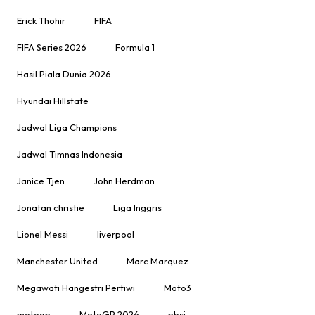
Erick Thohir
FIFA
FIFA Series 2026
Formula 1
Hasil Piala Dunia 2026
Hyundai Hillstate
Jadwal Liga Champions
Jadwal Timnas Indonesia
Janice Tjen
John Herdman
Jonatan christie
Liga Inggris
Lionel Messi
liverpool
Manchester United
Marc Marquez
Megawati Hangestri Pertiwi
Moto3
motogp
MotoGP 2026
pbsi