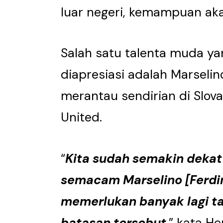
luar negeri, kemampuan akan
Salah satu talenta muda y
diapresiasi adalah Marselino
merantau sendirian di Slov
United.
“
Kita sudah semakin dekat
semacam Marselino [Ferdin
memerlukan banyak lagi t
batasan tersebut
,” kata H