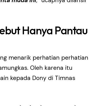
enta muda ini
,” ucapnya dilansir
ebut Hanya Pantau
ng menarik perhatian perhatian
amungkas. Oleh karena itu
in kepada Dony di Timnas