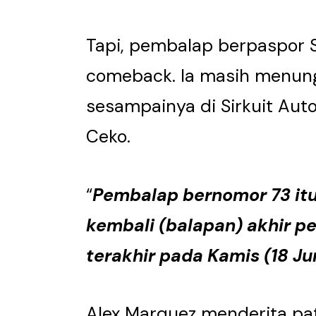
Tapi, pembalap berpaspor S
comeback. Ia masih menun
sesampainya di Sirkuit Aut
Ceko.
“
Pembalap bernomor 73 it
kembali (balapan) akhir p
terakhir pada Kamis (18 Ju
Alex Marquez menderita pat