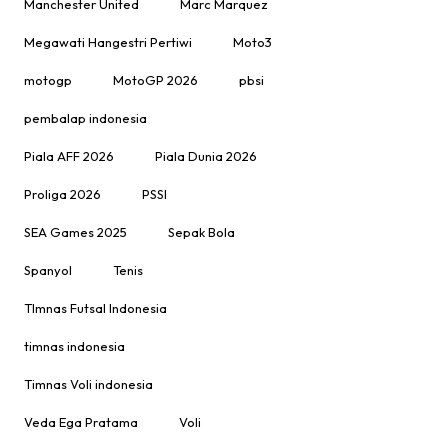
Manchester United
Marc Marquez
Megawati Hangestri Pertiwi
Moto3
motogp
MotoGP 2026
pbsi
pembalap indonesia
Piala AFF 2026
Piala Dunia 2026
Proliga 2026
PSSI
SEA Games 2025
Sepak Bola
Spanyol
Tenis
TImnas Futsal Indonesia
timnas indonesia
Timnas Voli indonesia
Veda Ega Pratama
Voli