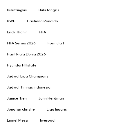
bulutangkis
Bulu tangkis
BWF
Cristiano Ronaldo
Erick Thohir
FIFA
FIFA Series 2026
Formula 1
Hasil Piala Dunia 2026
Hyundai Hillstate
Jadwal Liga Champions
Jadwal Timnas Indonesia
Janice Tjen
John Herdman
Jonatan christie
Liga Inggris
Lionel Messi
liverpool