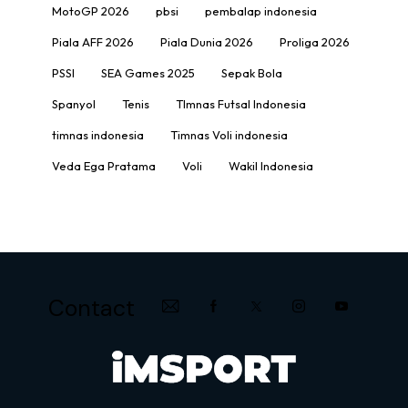
MotoGP 2026
pbsi
pembalap indonesia
Piala AFF 2026
Piala Dunia 2026
Proliga 2026
PSSI
SEA Games 2025
Sepak Bola
Spanyol
Tenis
TImnas Futsal Indonesia
timnas indonesia
Timnas Voli indonesia
Veda Ega Pratama
Voli
Wakil Indonesia
Contact