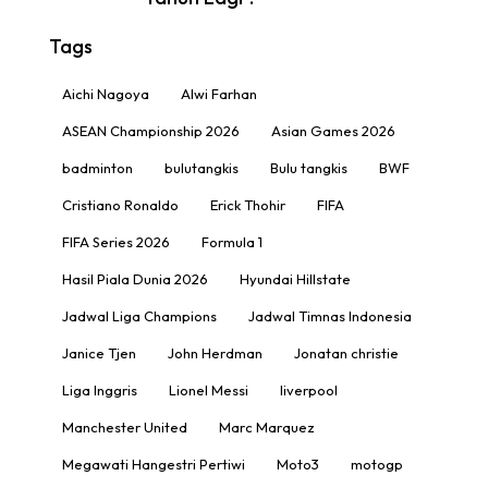
Tags
Aichi Nagoya
Alwi Farhan
ASEAN Championship 2026
Asian Games 2026
badminton
bulutangkis
Bulu tangkis
BWF
Cristiano Ronaldo
Erick Thohir
FIFA
FIFA Series 2026
Formula 1
Hasil Piala Dunia 2026
Hyundai Hillstate
Jadwal Liga Champions
Jadwal Timnas Indonesia
Janice Tjen
John Herdman
Jonatan christie
Liga Inggris
Lionel Messi
liverpool
Manchester United
Marc Marquez
Megawati Hangestri Pertiwi
Moto3
motogp