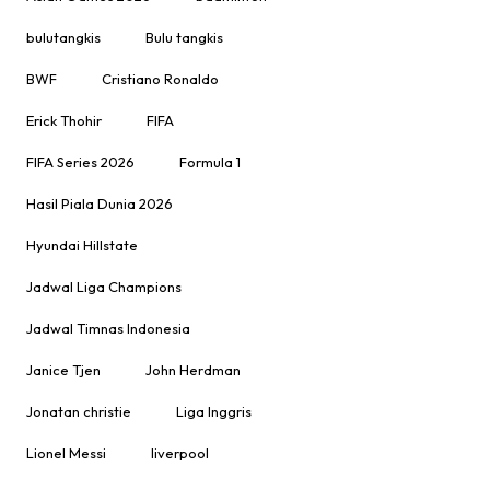
bulutangkis
Bulu tangkis
BWF
Cristiano Ronaldo
Erick Thohir
FIFA
FIFA Series 2026
Formula 1
Hasil Piala Dunia 2026
Hyundai Hillstate
Jadwal Liga Champions
Jadwal Timnas Indonesia
Janice Tjen
John Herdman
Jonatan christie
Liga Inggris
Lionel Messi
liverpool