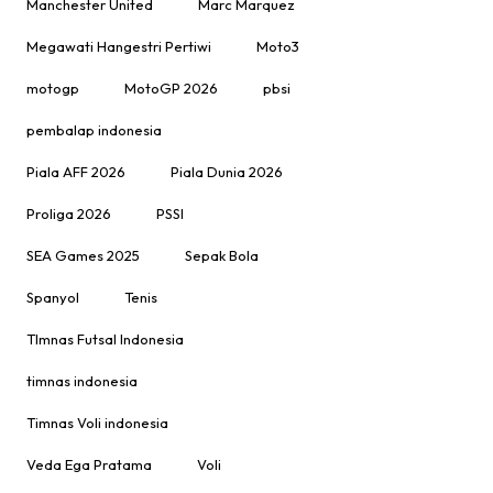
Manchester United
Marc Marquez
Megawati Hangestri Pertiwi
Moto3
motogp
MotoGP 2026
pbsi
pembalap indonesia
Piala AFF 2026
Piala Dunia 2026
Proliga 2026
PSSI
SEA Games 2025
Sepak Bola
Spanyol
Tenis
TImnas Futsal Indonesia
timnas indonesia
Timnas Voli indonesia
Veda Ega Pratama
Voli