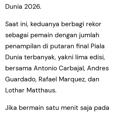
Dunia 2026.
Saat ini, keduanya berbagi rekor
sebagai pemain dengan jumlah
penampilan di putaran final Piala
Dunia terbanyak, yakni lima edisi,
bersama Antonio Carbajal, Andres
Guardado, Rafael Marquez, dan
Lothar Matthaus.
Jika bermain satu menit saja pada