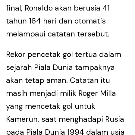
final, Ronaldo akan berusia 41
tahun 164 hari dan otomatis
melampaui catatan tersebut.
Rekor pencetak gol tertua dalam
sejarah Piala Dunia tampaknya
akan tetap aman. Catatan itu
masih menjadi milik Roger Milla
yang mencetak gol untuk
Kamerun, saat menghadapi Rusia
pada Piala Dunia 1994 dalam usia