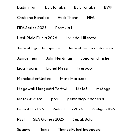
badminton
bulutangkis
Bulu tangkis
BWF
Cristiano Ronaldo
Erick Thohir
FIFA
FIFA Series 2026
Formula 1
Hasil Piala Dunia 2026
Hyundai Hillstate
Jadwal Liga Champions
Jadwal Timnas Indonesia
Janice Tjen
John Herdman
Jonatan christie
Liga Inggris
Lionel Messi
liverpool
Manchester United
Marc Marquez
Megawati Hangestri Pertiwi
Moto3
motogp
MotoGP 2026
pbsi
pembalap indonesia
Piala AFF 2026
Piala Dunia 2026
Proliga 2026
PSSI
SEA Games 2025
Sepak Bola
Spanyol
Tenis
TImnas Futsal Indonesia