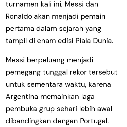
turnamen kali ini, Messi dan
Ronaldo akan menjadi pemain
pertama dalam sejarah yang
tampil di enam edisi Piala Dunia.
Messi berpeluang menjadi
pemegang tunggal rekor tersebut
untuk sementara waktu, karena
Argentina memainkan laga
pembuka grup sehari lebih awal
dibandingkan dengan Portugal.