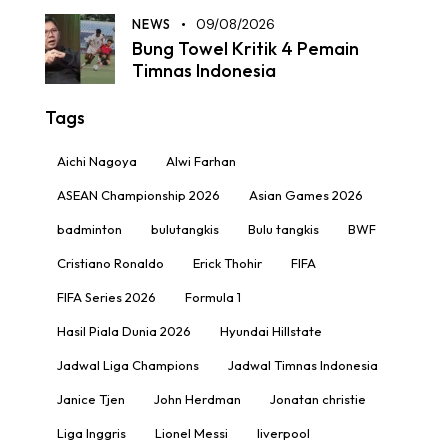
NEWS
09/08/2026
Bung Towel Kritik 4 Pemain
Timnas Indonesia
Tags
Aichi Nagoya
Alwi Farhan
ASEAN Championship 2026
Asian Games 2026
badminton
bulutangkis
Bulu tangkis
BWF
Cristiano Ronaldo
Erick Thohir
FIFA
FIFA Series 2026
Formula 1
Hasil Piala Dunia 2026
Hyundai Hillstate
Jadwal Liga Champions
Jadwal Timnas Indonesia
Janice Tjen
John Herdman
Jonatan christie
Liga Inggris
Lionel Messi
liverpool