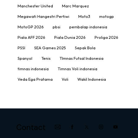
Manchester United
Marc Marquez
Megawati Hangestri Pertiwi
Moto3
motogp
MotoGP 2026
pbsi
pembalap indonesia
Piala AFF 2026
Piala Dunia 2026
Proliga 2026
PSSI
SEA Games 2025
Sepak Bola
Spanyol
Tenis
TImnas Futsal Indonesia
timnas indonesia
Timnas Voli indonesia
Veda Ega Pratama
Voli
Wakil Indonesia
Contact