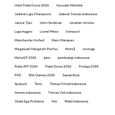
Hasil Piala Dunia 2026
Hyundai Hillstate
Jadwal Liga Champions
Jadwal Timnas Indonesia
Janice Tjen
John Herdman
Jonatan christie
Liga Inggris
Lionel Messi
liverpool
Manchester United
Marc Marquez
Megawati Hangestri Pertiwi
Moto3
motogp
MotoGP 2026
pbsi
pembalap indonesia
Piala AFF 2026
Piala Dunia 2026
Proliga 2026
PSSI
SEA Games 2025
Sepak Bola
Spanyol
Tenis
TImnas Futsal Indonesia
timnas indonesia
Timnas Voli indonesia
Veda Ega Pratama
Voli
Wakil Indonesia