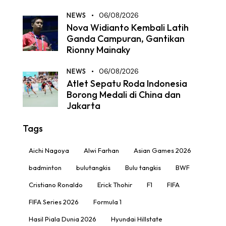
NEWS
06/08/2026
Nova Widianto Kembali Latih
Ganda Campuran, Gantikan
Rionny Mainaky
NEWS
06/08/2026
Atlet Sepatu Roda Indonesia
Borong Medali di China dan
Jakarta
Tags
Aichi Nagoya
Alwi Farhan
Asian Games 2026
badminton
bulutangkis
Bulu tangkis
BWF
Cristiano Ronaldo
Erick Thohir
F1
FIFA
FIFA Series 2026
Formula 1
Hasil Piala Dunia 2026
Hyundai Hillstate