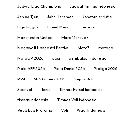
Jadwal Liga Champions
Jadwal Timnas Indonesia
Janice Tjen
John Herdman
Jonatan christie
Liga Inggris
Lionel Messi
liverpool
Manchester United
Marc Marquez
Megawati Hangestri Pertiwi
Moto3
motogp
MotoGP 2026
pbsi
pembalap indonesia
Piala AFF 2026
Piala Dunia 2026
Proliga 2026
PSSI
SEA Games 2025
Sepak Bola
Spanyol
Tenis
TImnas Futsal Indonesia
timnas indonesia
Timnas Voli indonesia
Veda Ega Pratama
Voli
Wakil Indonesia