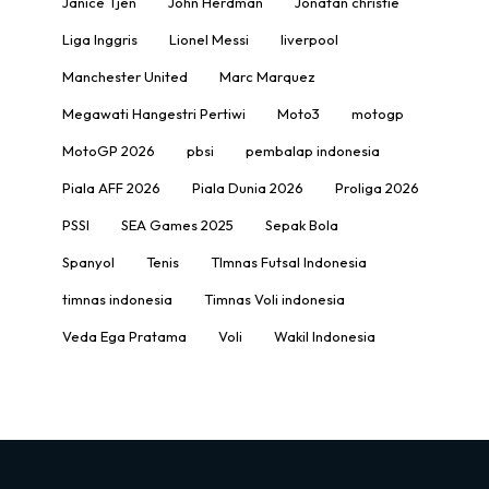
Janice Tjen
John Herdman
Jonatan christie
Liga Inggris
Lionel Messi
liverpool
Manchester United
Marc Marquez
Megawati Hangestri Pertiwi
Moto3
motogp
MotoGP 2026
pbsi
pembalap indonesia
Piala AFF 2026
Piala Dunia 2026
Proliga 2026
PSSI
SEA Games 2025
Sepak Bola
Spanyol
Tenis
TImnas Futsal Indonesia
timnas indonesia
Timnas Voli indonesia
Veda Ega Pratama
Voli
Wakil Indonesia