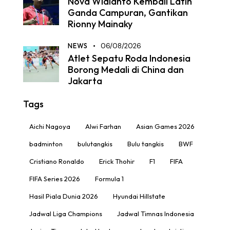
Nova Widianto Kembali Latih
Ganda Campuran, Gantikan
Rionny Mainaky
NEWS
06/08/2026
Atlet Sepatu Roda Indonesia
Borong Medali di China dan
Jakarta
Tags
Aichi Nagoya
Alwi Farhan
Asian Games 2026
badminton
bulutangkis
Bulu tangkis
BWF
Cristiano Ronaldo
Erick Thohir
F1
FIFA
FIFA Series 2026
Formula 1
Hasil Piala Dunia 2026
Hyundai Hillstate
Jadwal Liga Champions
Jadwal Timnas Indonesia