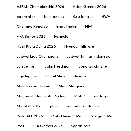
ASEAN Championship 2026
Asian Games 2026
badminton
bulutangkis
Bulu tangkis
BWF
Cristiano Ronaldo
Erick Thohir
FIFA
FIFA Series 2026
Formula 1
Hasil Piala Dunia 2026
Hyundai Hillstate
Jadwal Liga Champions
Jadwal Timnas Indonesia
Janice Tjen
John Herdman
Jonatan christie
Liga Inggris
Lionel Messi
liverpool
Manchester United
Marc Marquez
Megawati Hangestri Pertiwi
Moto3
motogp
MotoGP 2026
pbsi
pembalap indonesia
Piala AFF 2026
Piala Dunia 2026
Proliga 2026
PSSI
SEA Games 2025
Sepak Bola