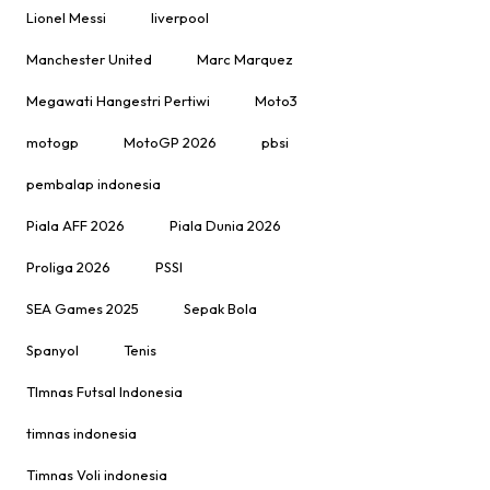
Lionel Messi
liverpool
Manchester United
Marc Marquez
Megawati Hangestri Pertiwi
Moto3
motogp
MotoGP 2026
pbsi
pembalap indonesia
Piala AFF 2026
Piala Dunia 2026
Proliga 2026
PSSI
SEA Games 2025
Sepak Bola
Spanyol
Tenis
TImnas Futsal Indonesia
timnas indonesia
Timnas Voli indonesia