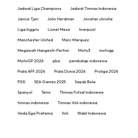
Jadwal Liga Champions
Jadwal Timnas Indonesia
Janice Tjen
John Herdman
Jonatan christie
Liga Inggris
Lionel Messi
liverpool
Manchester United
Marc Marquez
Megawati Hangestri Pertiwi
Moto3
motogp
MotoGP 2026
pbsi
pembalap indonesia
Piala AFF 2026
Piala Dunia 2026
Proliga 2026
PSSI
SEA Games 2025
Sepak Bola
Spanyol
Tenis
TImnas Futsal Indonesia
timnas indonesia
Timnas Voli indonesia
Veda Ega Pratama
Voli
Wakil Indonesia