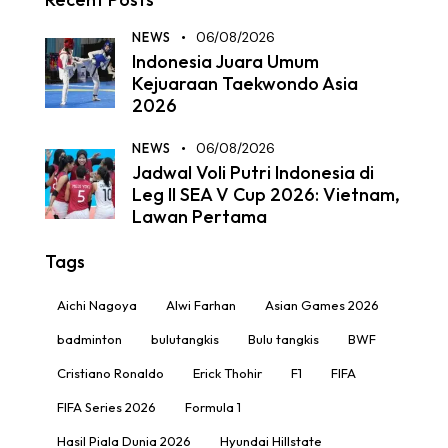
NEWS
06/08/2026
Indonesia Juara Umum
Kejuaraan Taekwondo Asia
2026
NEWS
06/08/2026
Jadwal Voli Putri Indonesia di
Leg II SEA V Cup 2026: Vietnam,
Lawan Pertama
Tags
Aichi Nagoya
Alwi Farhan
Asian Games 2026
badminton
bulutangkis
Bulu tangkis
BWF
Cristiano Ronaldo
Erick Thohir
F1
FIFA
FIFA Series 2026
Formula 1
Hasil Piala Dunia 2026
Hyundai Hillstate