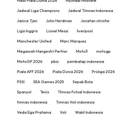
Hasil Piala Dunia 2026
Hyundai Hillstate
Jadwal Liga Champions
Jadwal Timnas Indonesia
Janice Tjen
John Herdman
Jonatan christie
Liga Inggris
Lionel Messi
liverpool
Manchester United
Marc Marquez
Megawati Hangestri Pertiwi
Moto3
motogp
MotoGP 2026
pbsi
pembalap indonesia
Piala AFF 2026
Piala Dunia 2026
Proliga 2026
PSSI
SEA Games 2025
Sepak Bola
Spanyol
Tenis
TImnas Futsal Indonesia
timnas indonesia
Timnas Voli indonesia
Veda Ega Pratama
Voli
Wakil Indonesia