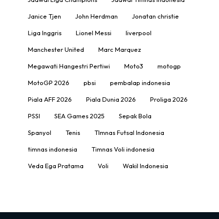
Janice Tjen
John Herdman
Jonatan christie
Liga Inggris
Lionel Messi
liverpool
Manchester United
Marc Marquez
Megawati Hangestri Pertiwi
Moto3
motogp
MotoGP 2026
pbsi
pembalap indonesia
Piala AFF 2026
Piala Dunia 2026
Proliga 2026
PSSI
SEA Games 2025
Sepak Bola
Spanyol
Tenis
TImnas Futsal Indonesia
timnas indonesia
Timnas Voli indonesia
Veda Ega Pratama
Voli
Wakil Indonesia