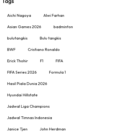
Tags
Aichi Nagoya
Alwi Farhan
Asian Games 2026
badminton
bulutangkis
Bulu tangkis
BWF
Cristiano Ronaldo
Erick Thohir
F1
FIFA
FIFA Series 2026
Formula 1
Hasil Piala Dunia 2026
Hyundai Hillstate
Jadwal Liga Champions
Jadwal Timnas Indonesia
Janice Tjen
John Herdman