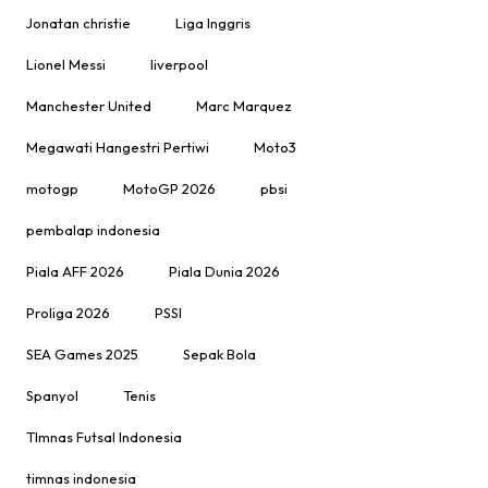
Jonatan christie
Liga Inggris
Lionel Messi
liverpool
Manchester United
Marc Marquez
Megawati Hangestri Pertiwi
Moto3
motogp
MotoGP 2026
pbsi
pembalap indonesia
Piala AFF 2026
Piala Dunia 2026
Proliga 2026
PSSI
SEA Games 2025
Sepak Bola
Spanyol
Tenis
TImnas Futsal Indonesia
timnas indonesia