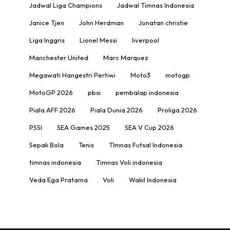
Jadwal Liga Champions
Jadwal Timnas Indonesia
Janice Tjen
John Herdman
Jonatan christie
Liga Inggris
Lionel Messi
liverpool
Manchester United
Marc Marquez
Megawati Hangestri Pertiwi
Moto3
motogp
MotoGP 2026
pbsi
pembalap indonesia
Piala AFF 2026
Piala Dunia 2026
Proliga 2026
PSSI
SEA Games 2025
SEA V Cup 2026
Sepak Bola
Tenis
TImnas Futsal Indonesia
timnas indonesia
Timnas Voli indonesia
Veda Ega Pratama
Voli
Wakil Indonesia