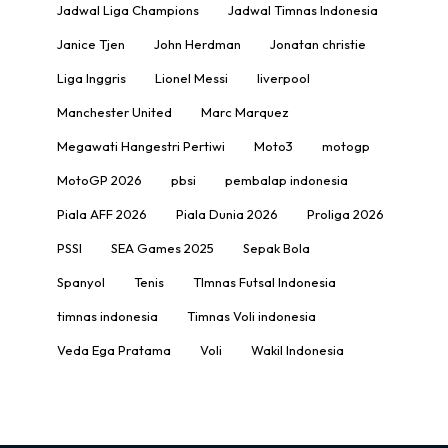
Jadwal Liga Champions
Jadwal Timnas Indonesia
Janice Tjen
John Herdman
Jonatan christie
Liga Inggris
Lionel Messi
liverpool
Manchester United
Marc Marquez
Megawati Hangestri Pertiwi
Moto3
motogp
MotoGP 2026
pbsi
pembalap indonesia
Piala AFF 2026
Piala Dunia 2026
Proliga 2026
PSSI
SEA Games 2025
Sepak Bola
Spanyol
Tenis
TImnas Futsal Indonesia
timnas indonesia
Timnas Voli indonesia
Veda Ega Pratama
Voli
Wakil Indonesia