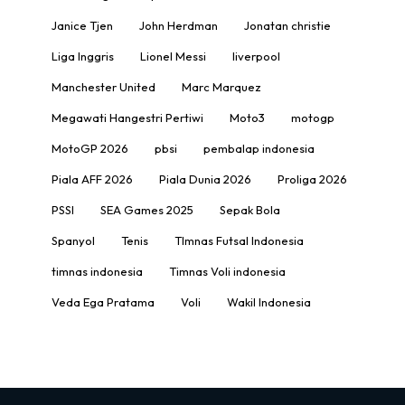
Janice Tjen
John Herdman
Jonatan christie
Liga Inggris
Lionel Messi
liverpool
Manchester United
Marc Marquez
Megawati Hangestri Pertiwi
Moto3
motogp
MotoGP 2026
pbsi
pembalap indonesia
Piala AFF 2026
Piala Dunia 2026
Proliga 2026
PSSI
SEA Games 2025
Sepak Bola
Spanyol
Tenis
TImnas Futsal Indonesia
timnas indonesia
Timnas Voli indonesia
Veda Ega Pratama
Voli
Wakil Indonesia