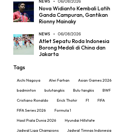
NEWS
06/08/2026
Nova Widianto Kembali Latih
Ganda Campuran, Gantikan
Rionny Mainaky
NEWS
06/08/2026
Atlet Sepatu Roda Indonesia
Borong Medali di China dan
Jakarta
Tags
Aichi Nagoya
Alwi Farhan
Asian Games 2026
badminton
bulutangkis
Bulu tangkis
BWF
Cristiano Ronaldo
Erick Thohir
F1
FIFA
FIFA Series 2026
Formula 1
Hasil Piala Dunia 2026
Hyundai Hillstate
Jadwal Liga Champions
Jadwal Timnas Indonesia