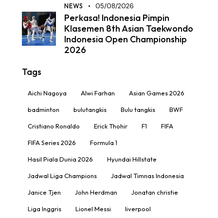
NEWS
05/08/2026
Perkasa! Indonesia Pimpin
Klasemen 8th Asian Taekwondo
Indonesia Open Championship
2026
Tags
Aichi Nagoya
Alwi Farhan
Asian Games 2026
badminton
bulutangkis
Bulu tangkis
BWF
Cristiano Ronaldo
Erick Thohir
F1
FIFA
FIFA Series 2026
Formula 1
Hasil Piala Dunia 2026
Hyundai Hillstate
Jadwal Liga Champions
Jadwal Timnas Indonesia
Janice Tjen
John Herdman
Jonatan christie
Liga Inggris
Lionel Messi
liverpool