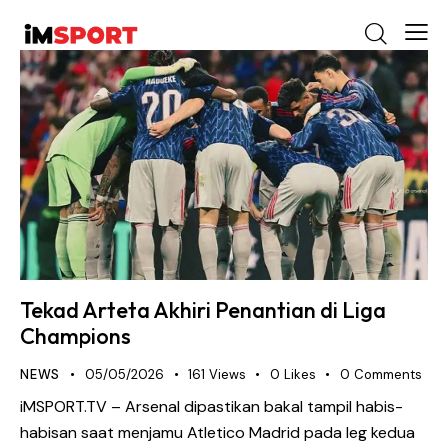
Tekad Arteta Akhiri Penantian di Liga
Champions
NEWS
05/05/2026
161
Views
0
Likes
0
Comments
iMSPORT.TV – Arsenal dipastikan bakal tampil habis-
habisan saat menjamu Atletico Madrid pada leg kedua