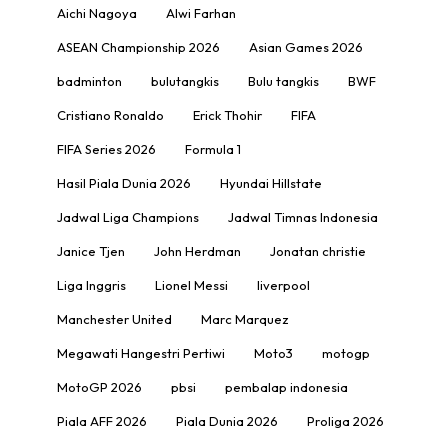
Aichi Nagoya
Alwi Farhan
ASEAN Championship 2026
Asian Games 2026
badminton
bulutangkis
Bulu tangkis
BWF
Cristiano Ronaldo
Erick Thohir
FIFA
FIFA Series 2026
Formula 1
Hasil Piala Dunia 2026
Hyundai Hillstate
Jadwal Liga Champions
Jadwal Timnas Indonesia
Janice Tjen
John Herdman
Jonatan christie
Liga Inggris
Lionel Messi
liverpool
Manchester United
Marc Marquez
Megawati Hangestri Pertiwi
Moto3
motogp
MotoGP 2026
pbsi
pembalap indonesia
Piala AFF 2026
Piala Dunia 2026
Proliga 2026