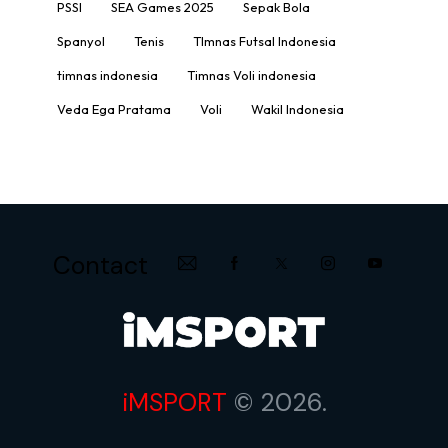
PSSI
SEA Games 2025
Sepak Bola
Spanyol
Tenis
TImnas Futsal Indonesia
timnas indonesia
Timnas Voli indonesia
Veda Ega Pratama
Voli
Wakil Indonesia
Contact
iMSPORT
© 2026.