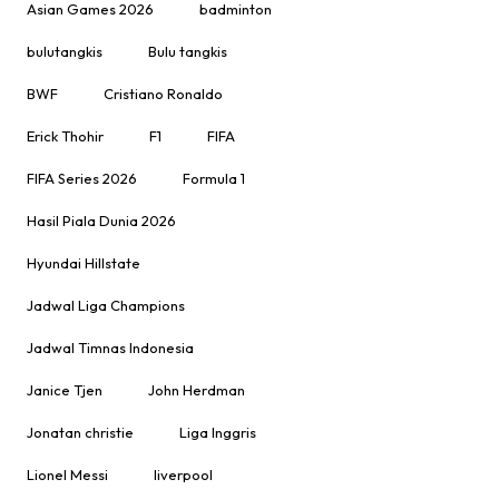
Asian Games 2026
badminton
bulutangkis
Bulu tangkis
BWF
Cristiano Ronaldo
Erick Thohir
F1
FIFA
FIFA Series 2026
Formula 1
Hasil Piala Dunia 2026
Hyundai Hillstate
Jadwal Liga Champions
Jadwal Timnas Indonesia
Janice Tjen
John Herdman
Jonatan christie
Liga Inggris
Lionel Messi
liverpool