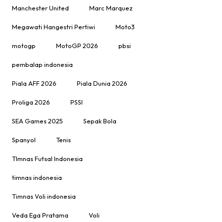
Manchester United
Marc Marquez
Megawati Hangestri Pertiwi
Moto3
motogp
MotoGP 2026
pbsi
pembalap indonesia
Piala AFF 2026
Piala Dunia 2026
Proliga 2026
PSSI
SEA Games 2025
Sepak Bola
Spanyol
Tenis
TImnas Futsal Indonesia
timnas indonesia
Timnas Voli indonesia
Veda Ega Pratama
Voli