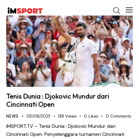
Tenis Dunia : Djokovic Mundur dari
Cincinnati Open
NEWS
05/08/2025
138
Views
0
Likes
0
Comments
iMSPORT.TV – Tenis Dunia : Djokovic Mundur dari
Cincinnati Open. Penyelenggara turnamen Cincinnati