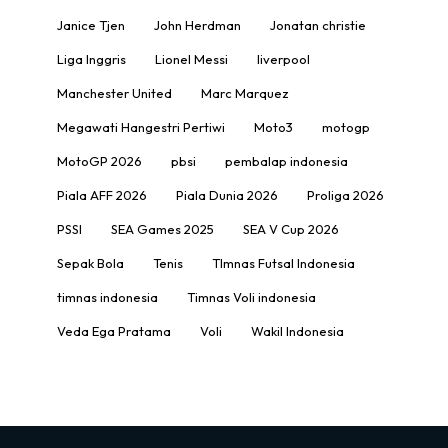
Janice Tjen
John Herdman
Jonatan christie
Liga Inggris
Lionel Messi
liverpool
Manchester United
Marc Marquez
Megawati Hangestri Pertiwi
Moto3
motogp
MotoGP 2026
pbsi
pembalap indonesia
Piala AFF 2026
Piala Dunia 2026
Proliga 2026
PSSI
SEA Games 2025
SEA V Cup 2026
Sepak Bola
Tenis
TImnas Futsal Indonesia
timnas indonesia
Timnas Voli indonesia
Veda Ega Pratama
Voli
Wakil Indonesia