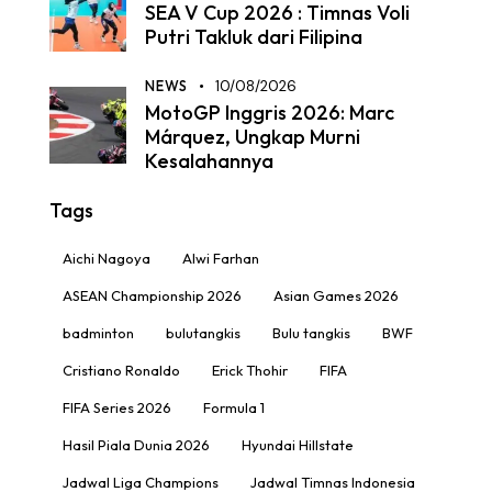
SEA V Cup 2026 : Timnas Voli
Putri Takluk dari Filipina
NEWS
10/08/2026
MotoGP Inggris 2026: Marc
Márquez, Ungkap Murni
Kesalahannya
Tags
Aichi Nagoya
Alwi Farhan
ASEAN Championship 2026
Asian Games 2026
badminton
bulutangkis
Bulu tangkis
BWF
Cristiano Ronaldo
Erick Thohir
FIFA
FIFA Series 2026
Formula 1
Hasil Piala Dunia 2026
Hyundai Hillstate
Jadwal Liga Champions
Jadwal Timnas Indonesia