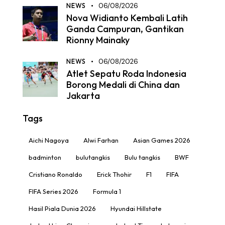
NEWS
06/08/2026
Nova Widianto Kembali Latih
Ganda Campuran, Gantikan
Rionny Mainaky
NEWS
06/08/2026
Atlet Sepatu Roda Indonesia
Borong Medali di China dan
Jakarta
Tags
Aichi Nagoya
Alwi Farhan
Asian Games 2026
badminton
bulutangkis
Bulu tangkis
BWF
Cristiano Ronaldo
Erick Thohir
F1
FIFA
FIFA Series 2026
Formula 1
Hasil Piala Dunia 2026
Hyundai Hillstate