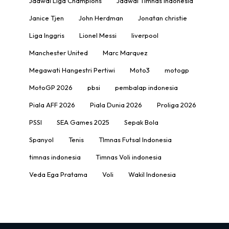
Jadwal Liga Champions
Jadwal Timnas Indonesia
Janice Tjen
John Herdman
Jonatan christie
Liga Inggris
Lionel Messi
liverpool
Manchester United
Marc Marquez
Megawati Hangestri Pertiwi
Moto3
motogp
MotoGP 2026
pbsi
pembalap indonesia
Piala AFF 2026
Piala Dunia 2026
Proliga 2026
PSSI
SEA Games 2025
Sepak Bola
Spanyol
Tenis
TImnas Futsal Indonesia
timnas indonesia
Timnas Voli indonesia
Veda Ega Pratama
Voli
Wakil Indonesia