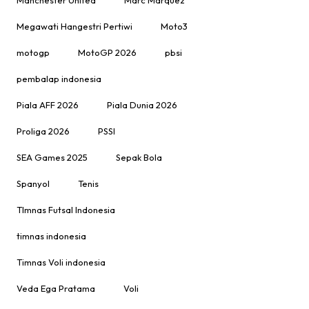
Megawati Hangestri Pertiwi
Moto3
motogp
MotoGP 2026
pbsi
pembalap indonesia
Piala AFF 2026
Piala Dunia 2026
Proliga 2026
PSSI
SEA Games 2025
Sepak Bola
Spanyol
Tenis
TImnas Futsal Indonesia
timnas indonesia
Timnas Voli indonesia
Veda Ega Pratama
Voli