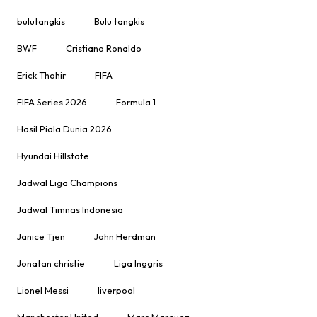
bulutangkis
Bulu tangkis
BWF
Cristiano Ronaldo
Erick Thohir
FIFA
FIFA Series 2026
Formula 1
Hasil Piala Dunia 2026
Hyundai Hillstate
Jadwal Liga Champions
Jadwal Timnas Indonesia
Janice Tjen
John Herdman
Jonatan christie
Liga Inggris
Lionel Messi
liverpool
Manchester United
Marc Marquez