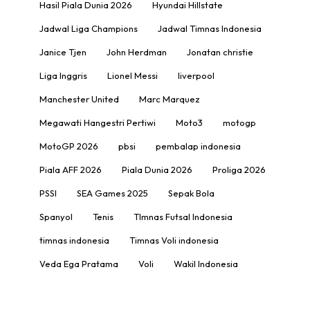
Hasil Piala Dunia 2026
Hyundai Hillstate
Jadwal Liga Champions
Jadwal Timnas Indonesia
Janice Tjen
John Herdman
Jonatan christie
Liga Inggris
Lionel Messi
liverpool
Manchester United
Marc Marquez
Megawati Hangestri Pertiwi
Moto3
motogp
MotoGP 2026
pbsi
pembalap indonesia
Piala AFF 2026
Piala Dunia 2026
Proliga 2026
PSSI
SEA Games 2025
Sepak Bola
Spanyol
Tenis
TImnas Futsal Indonesia
timnas indonesia
Timnas Voli indonesia
Veda Ega Pratama
Voli
Wakil Indonesia