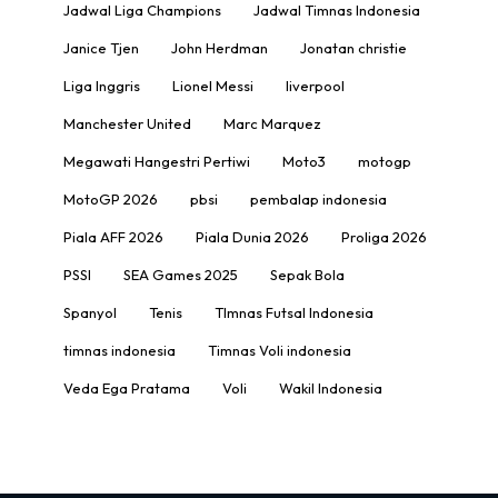
Jadwal Liga Champions
Jadwal Timnas Indonesia
Janice Tjen
John Herdman
Jonatan christie
Liga Inggris
Lionel Messi
liverpool
Manchester United
Marc Marquez
Megawati Hangestri Pertiwi
Moto3
motogp
MotoGP 2026
pbsi
pembalap indonesia
Piala AFF 2026
Piala Dunia 2026
Proliga 2026
PSSI
SEA Games 2025
Sepak Bola
Spanyol
Tenis
TImnas Futsal Indonesia
timnas indonesia
Timnas Voli indonesia
Veda Ega Pratama
Voli
Wakil Indonesia