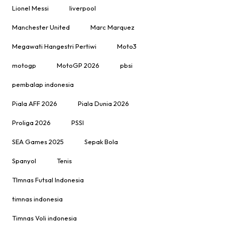
Lionel Messi
liverpool
Manchester United
Marc Marquez
Megawati Hangestri Pertiwi
Moto3
motogp
MotoGP 2026
pbsi
pembalap indonesia
Piala AFF 2026
Piala Dunia 2026
Proliga 2026
PSSI
SEA Games 2025
Sepak Bola
Spanyol
Tenis
TImnas Futsal Indonesia
timnas indonesia
Timnas Voli indonesia