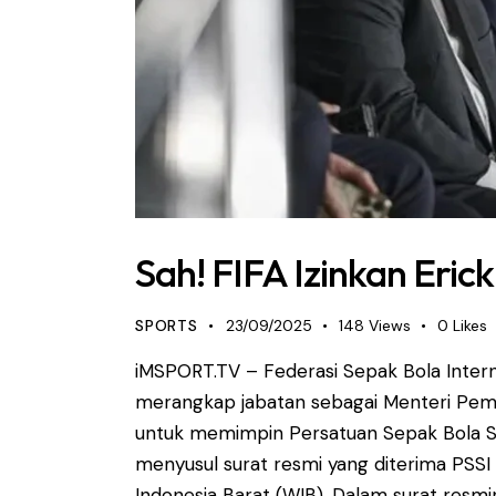
Sah! FIFA Izinkan Eri
SPORTS
23/09/2025
148
Views
0
Likes
iMSPORT.TV – Federasi Sepak Bola Inter
merangkap jabatan sebagai Menteri Pemu
untuk memimpin Persatuan Sepak Bola Sel
menyusul surat resmi yang diterima PSSI 
Indonesia Barat (WIB). Dalam surat resmi