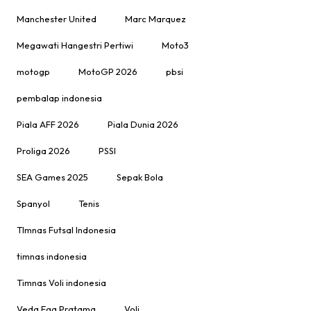
Manchester United
Marc Marquez
Megawati Hangestri Pertiwi
Moto3
motogp
MotoGP 2026
pbsi
pembalap indonesia
Piala AFF 2026
Piala Dunia 2026
Proliga 2026
PSSI
SEA Games 2025
Sepak Bola
Spanyol
Tenis
TImnas Futsal Indonesia
timnas indonesia
Timnas Voli indonesia
Veda Ega Pratama
Voli