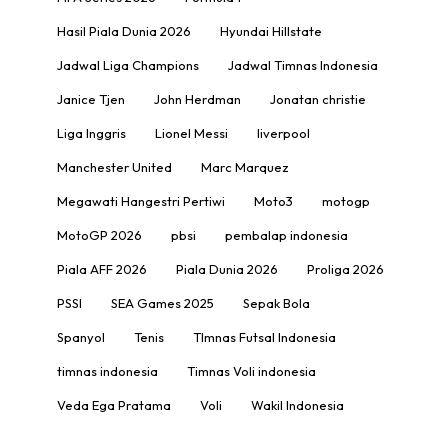
Hasil Piala Dunia 2026
Hyundai Hillstate
Jadwal Liga Champions
Jadwal Timnas Indonesia
Janice Tjen
John Herdman
Jonatan christie
Liga Inggris
Lionel Messi
liverpool
Manchester United
Marc Marquez
Megawati Hangestri Pertiwi
Moto3
motogp
MotoGP 2026
pbsi
pembalap indonesia
Piala AFF 2026
Piala Dunia 2026
Proliga 2026
PSSI
SEA Games 2025
Sepak Bola
Spanyol
Tenis
TImnas Futsal Indonesia
timnas indonesia
Timnas Voli indonesia
Veda Ega Pratama
Voli
Wakil Indonesia