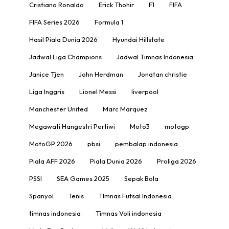
Cristiano Ronaldo
Erick Thohir
F1
FIFA
FIFA Series 2026
Formula 1
Hasil Piala Dunia 2026
Hyundai Hillstate
Jadwal Liga Champions
Jadwal Timnas Indonesia
Janice Tjen
John Herdman
Jonatan christie
Liga Inggris
Lionel Messi
liverpool
Manchester United
Marc Marquez
Megawati Hangestri Pertiwi
Moto3
motogp
MotoGP 2026
pbsi
pembalap indonesia
Piala AFF 2026
Piala Dunia 2026
Proliga 2026
PSSI
SEA Games 2025
Sepak Bola
Spanyol
Tenis
TImnas Futsal Indonesia
timnas indonesia
Timnas Voli indonesia