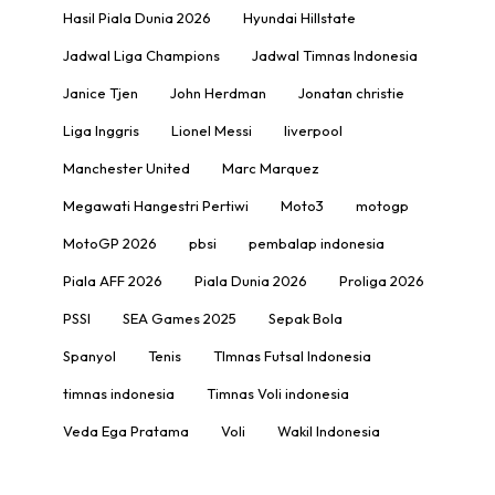
Hasil Piala Dunia 2026
Hyundai Hillstate
Jadwal Liga Champions
Jadwal Timnas Indonesia
Janice Tjen
John Herdman
Jonatan christie
Liga Inggris
Lionel Messi
liverpool
Manchester United
Marc Marquez
Megawati Hangestri Pertiwi
Moto3
motogp
MotoGP 2026
pbsi
pembalap indonesia
Piala AFF 2026
Piala Dunia 2026
Proliga 2026
PSSI
SEA Games 2025
Sepak Bola
Spanyol
Tenis
TImnas Futsal Indonesia
timnas indonesia
Timnas Voli indonesia
Veda Ega Pratama
Voli
Wakil Indonesia