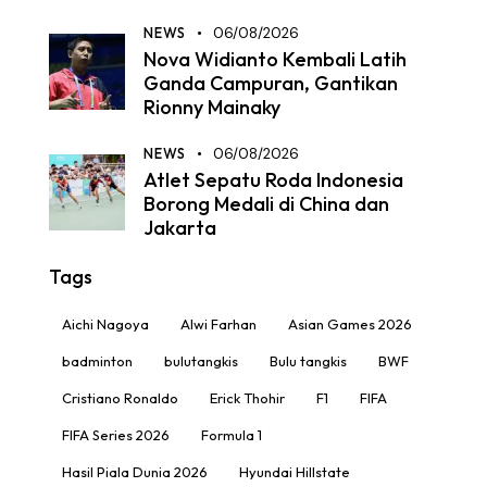
NEWS
06/08/2026
Nova Widianto Kembali Latih
Ganda Campuran, Gantikan
Rionny Mainaky
NEWS
06/08/2026
Atlet Sepatu Roda Indonesia
Borong Medali di China dan
Jakarta
Tags
Aichi Nagoya
Alwi Farhan
Asian Games 2026
badminton
bulutangkis
Bulu tangkis
BWF
Cristiano Ronaldo
Erick Thohir
F1
FIFA
FIFA Series 2026
Formula 1
Hasil Piala Dunia 2026
Hyundai Hillstate