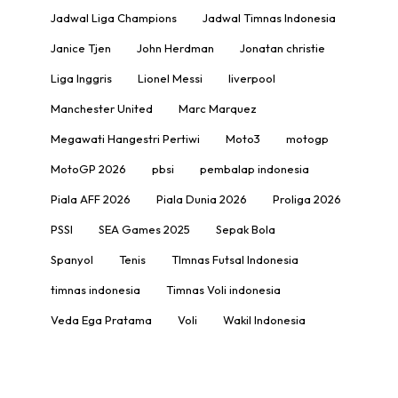
Jadwal Liga Champions
Jadwal Timnas Indonesia
Janice Tjen
John Herdman
Jonatan christie
Liga Inggris
Lionel Messi
liverpool
Manchester United
Marc Marquez
Megawati Hangestri Pertiwi
Moto3
motogp
MotoGP 2026
pbsi
pembalap indonesia
Piala AFF 2026
Piala Dunia 2026
Proliga 2026
PSSI
SEA Games 2025
Sepak Bola
Spanyol
Tenis
TImnas Futsal Indonesia
timnas indonesia
Timnas Voli indonesia
Veda Ega Pratama
Voli
Wakil Indonesia