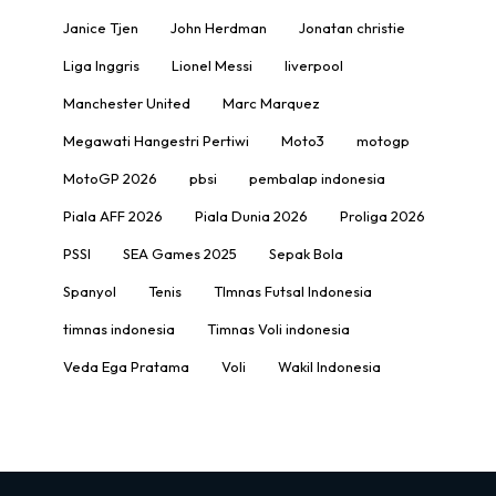
Janice Tjen
John Herdman
Jonatan christie
Liga Inggris
Lionel Messi
liverpool
Manchester United
Marc Marquez
Megawati Hangestri Pertiwi
Moto3
motogp
MotoGP 2026
pbsi
pembalap indonesia
Piala AFF 2026
Piala Dunia 2026
Proliga 2026
PSSI
SEA Games 2025
Sepak Bola
Spanyol
Tenis
TImnas Futsal Indonesia
timnas indonesia
Timnas Voli indonesia
Veda Ega Pratama
Voli
Wakil Indonesia