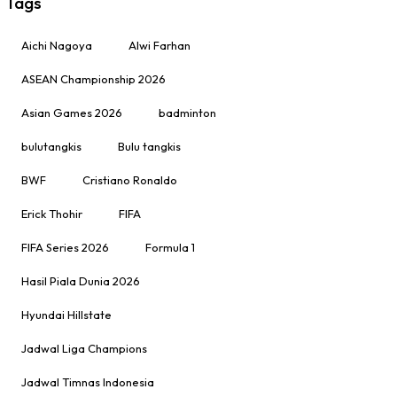
Tags
Aichi Nagoya
Alwi Farhan
ASEAN Championship 2026
Asian Games 2026
badminton
bulutangkis
Bulu tangkis
BWF
Cristiano Ronaldo
Erick Thohir
FIFA
FIFA Series 2026
Formula 1
Hasil Piala Dunia 2026
Hyundai Hillstate
Jadwal Liga Champions
Jadwal Timnas Indonesia