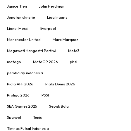
Janice Tjen
John Herdman
Jonatan christie
Liga Inggris
Lionel Messi
liverpool
Manchester United
Marc Marquez
Megawati Hangestri Pertiwi
Moto3
motogp
MotoGP 2026
pbsi
pembalap indonesia
Piala AFF 2026
Piala Dunia 2026
Proliga 2026
PSSI
SEA Games 2025
Sepak Bola
Spanyol
Tenis
TImnas Futsal Indonesia