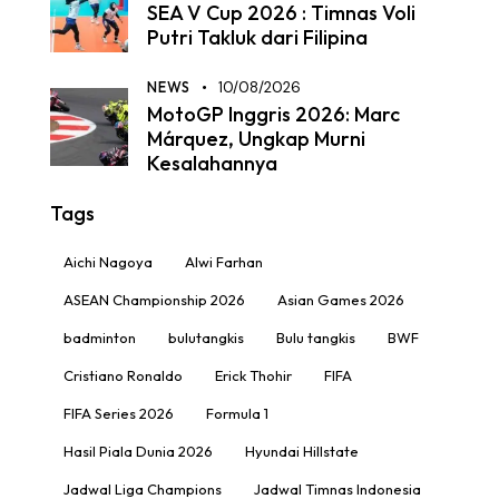
SEA V Cup 2026 : Timnas Voli
Putri Takluk dari Filipina
NEWS
10/08/2026
MotoGP Inggris 2026: Marc
Márquez, Ungkap Murni
Kesalahannya
Tags
Aichi Nagoya
Alwi Farhan
ASEAN Championship 2026
Asian Games 2026
badminton
bulutangkis
Bulu tangkis
BWF
Cristiano Ronaldo
Erick Thohir
FIFA
FIFA Series 2026
Formula 1
Hasil Piala Dunia 2026
Hyundai Hillstate
Jadwal Liga Champions
Jadwal Timnas Indonesia