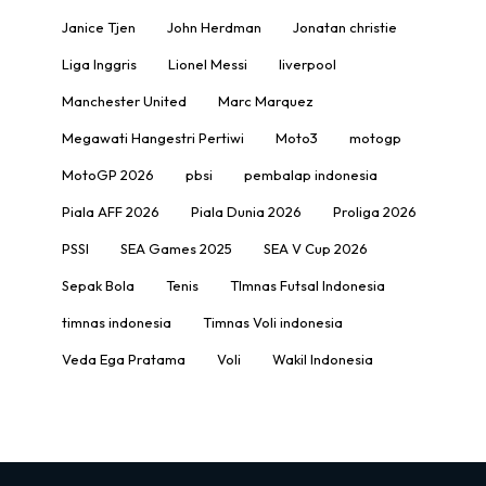
Janice Tjen
John Herdman
Jonatan christie
Liga Inggris
Lionel Messi
liverpool
Manchester United
Marc Marquez
Megawati Hangestri Pertiwi
Moto3
motogp
MotoGP 2026
pbsi
pembalap indonesia
Piala AFF 2026
Piala Dunia 2026
Proliga 2026
PSSI
SEA Games 2025
SEA V Cup 2026
Sepak Bola
Tenis
TImnas Futsal Indonesia
timnas indonesia
Timnas Voli indonesia
Veda Ega Pratama
Voli
Wakil Indonesia