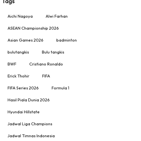
Tags
Aichi Nagoya
Alwi Farhan
ASEAN Championship 2026
Asian Games 2026
badminton
bulutangkis
Bulu tangkis
BWF
Cristiano Ronaldo
Erick Thohir
FIFA
FIFA Series 2026
Formula 1
Hasil Piala Dunia 2026
Hyundai Hillstate
Jadwal Liga Champions
Jadwal Timnas Indonesia