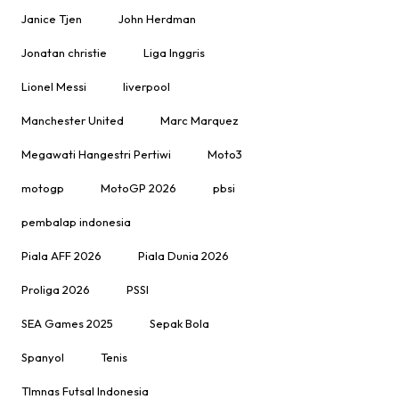
Janice Tjen
John Herdman
Jonatan christie
Liga Inggris
Lionel Messi
liverpool
Manchester United
Marc Marquez
Megawati Hangestri Pertiwi
Moto3
motogp
MotoGP 2026
pbsi
pembalap indonesia
Piala AFF 2026
Piala Dunia 2026
Proliga 2026
PSSI
SEA Games 2025
Sepak Bola
Spanyol
Tenis
TImnas Futsal Indonesia