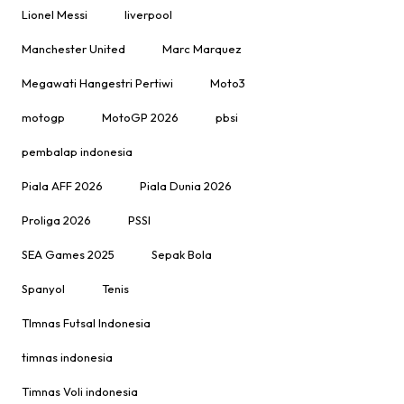
Lionel Messi
liverpool
Manchester United
Marc Marquez
Megawati Hangestri Pertiwi
Moto3
motogp
MotoGP 2026
pbsi
pembalap indonesia
Piala AFF 2026
Piala Dunia 2026
Proliga 2026
PSSI
SEA Games 2025
Sepak Bola
Spanyol
Tenis
TImnas Futsal Indonesia
timnas indonesia
Timnas Voli indonesia