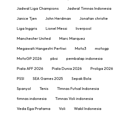
Jadwal Liga Champions
Jadwal Timnas Indonesia
Janice Tjen
John Herdman
Jonatan christie
Liga Inggris
Lionel Messi
liverpool
Manchester United
Marc Marquez
Megawati Hangestri Pertiwi
Moto3
motogp
MotoGP 2026
pbsi
pembalap indonesia
Piala AFF 2026
Piala Dunia 2026
Proliga 2026
PSSI
SEA Games 2025
Sepak Bola
Spanyol
Tenis
TImnas Futsal Indonesia
timnas indonesia
Timnas Voli indonesia
Veda Ega Pratama
Voli
Wakil Indonesia