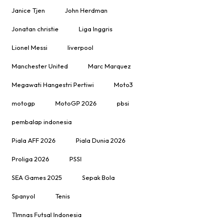
Janice Tjen
John Herdman
Jonatan christie
Liga Inggris
Lionel Messi
liverpool
Manchester United
Marc Marquez
Megawati Hangestri Pertiwi
Moto3
motogp
MotoGP 2026
pbsi
pembalap indonesia
Piala AFF 2026
Piala Dunia 2026
Proliga 2026
PSSI
SEA Games 2025
Sepak Bola
Spanyol
Tenis
TImnas Futsal Indonesia