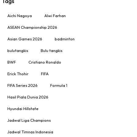
Tags
Aichi Nagoya
Alwi Farhan
ASEAN Championship 2026
Asian Games 2026
badminton
bulutangkis
Bulu tangkis
BWF
Cristiano Ronaldo
Erick Thohir
FIFA
FIFA Series 2026
Formula 1
Hasil Piala Dunia 2026
Hyundai Hillstate
Jadwal Liga Champions
Jadwal Timnas Indonesia