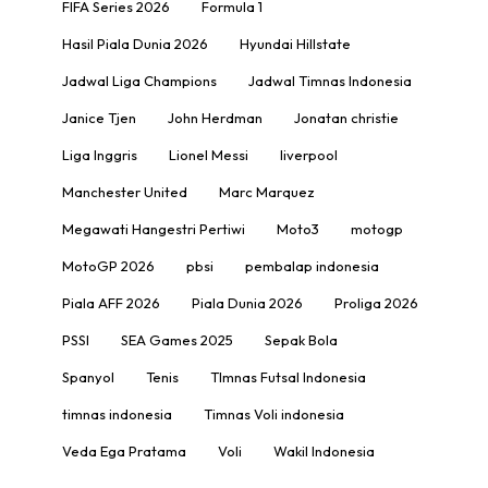
FIFA Series 2026
Formula 1
Hasil Piala Dunia 2026
Hyundai Hillstate
Jadwal Liga Champions
Jadwal Timnas Indonesia
Janice Tjen
John Herdman
Jonatan christie
Liga Inggris
Lionel Messi
liverpool
Manchester United
Marc Marquez
Megawati Hangestri Pertiwi
Moto3
motogp
MotoGP 2026
pbsi
pembalap indonesia
Piala AFF 2026
Piala Dunia 2026
Proliga 2026
PSSI
SEA Games 2025
Sepak Bola
Spanyol
Tenis
TImnas Futsal Indonesia
timnas indonesia
Timnas Voli indonesia
Veda Ega Pratama
Voli
Wakil Indonesia