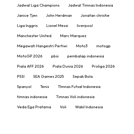
Jadwal Liga Champions
Jadwal Timnas Indonesia
Janice Tjen
John Herdman
Jonatan christie
Liga Inggris
Lionel Messi
liverpool
Manchester United
Marc Marquez
Megawati Hangestri Pertiwi
Moto3
motogp
MotoGP 2026
pbsi
pembalap indonesia
Piala AFF 2026
Piala Dunia 2026
Proliga 2026
PSSI
SEA Games 2025
Sepak Bola
Spanyol
Tenis
TImnas Futsal Indonesia
timnas indonesia
Timnas Voli indonesia
Veda Ega Pratama
Voli
Wakil Indonesia