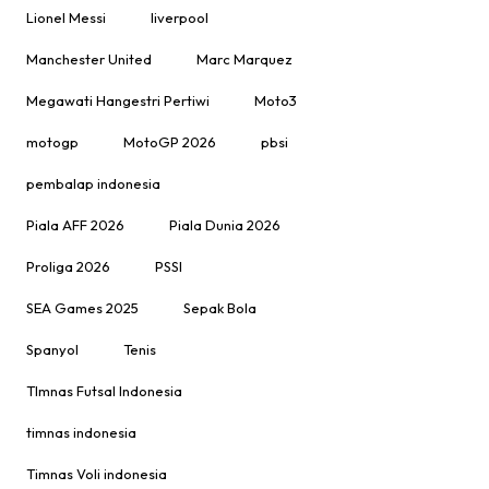
Lionel Messi
liverpool
Manchester United
Marc Marquez
Megawati Hangestri Pertiwi
Moto3
motogp
MotoGP 2026
pbsi
pembalap indonesia
Piala AFF 2026
Piala Dunia 2026
Proliga 2026
PSSI
SEA Games 2025
Sepak Bola
Spanyol
Tenis
TImnas Futsal Indonesia
timnas indonesia
Timnas Voli indonesia