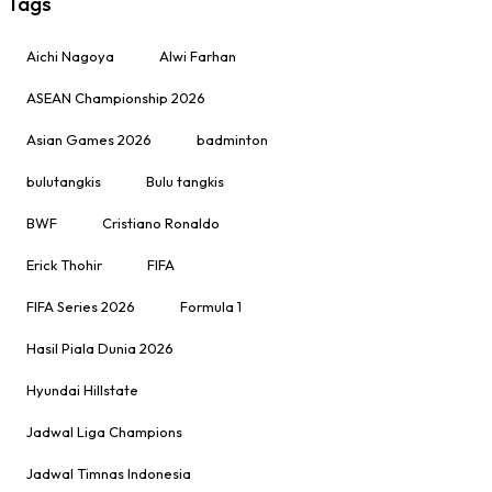
Tags
Aichi Nagoya
Alwi Farhan
ASEAN Championship 2026
Asian Games 2026
badminton
bulutangkis
Bulu tangkis
BWF
Cristiano Ronaldo
Erick Thohir
FIFA
FIFA Series 2026
Formula 1
Hasil Piala Dunia 2026
Hyundai Hillstate
Jadwal Liga Champions
Jadwal Timnas Indonesia