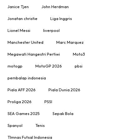
Janice Tjen
John Herdman
Jonatan christie
Liga Inggris
Lionel Messi
liverpool
Manchester United
Marc Marquez
Megawati Hangestri Pertiwi
Moto3
motogp
MotoGP 2026
pbsi
pembalap indonesia
Piala AFF 2026
Piala Dunia 2026
Proliga 2026
PSSI
SEA Games 2025
Sepak Bola
Spanyol
Tenis
TImnas Futsal Indonesia