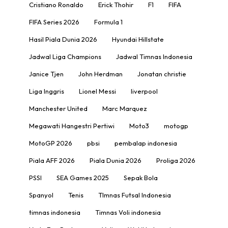
Cristiano Ronaldo
Erick Thohir
F1
FIFA
FIFA Series 2026
Formula 1
Hasil Piala Dunia 2026
Hyundai Hillstate
Jadwal Liga Champions
Jadwal Timnas Indonesia
Janice Tjen
John Herdman
Jonatan christie
Liga Inggris
Lionel Messi
liverpool
Manchester United
Marc Marquez
Megawati Hangestri Pertiwi
Moto3
motogp
MotoGP 2026
pbsi
pembalap indonesia
Piala AFF 2026
Piala Dunia 2026
Proliga 2026
PSSI
SEA Games 2025
Sepak Bola
Spanyol
Tenis
TImnas Futsal Indonesia
timnas indonesia
Timnas Voli indonesia